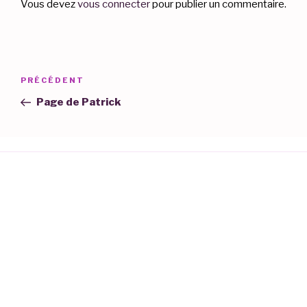
Vous devez
vous connecter
pour publier un commentaire.
Navigation
Article
PRÉCÉDENT
de
précédent
Page de Patrick
l’article