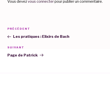
Vous devez
vous connecter
pour publier un commentaire.
Navigation
Article
PRÉCÉDENT
de
précédent
Les pratiques : Elixirs de Bach
l’article
Article
SUIVANT
suivant
Page de Patrick