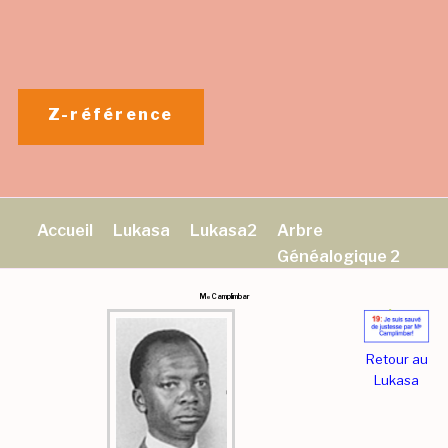
Aller
au
contenu
principal
Z-référence
Accueil
Lukasa
Lukasa2
Arbre
Généalogique 2
M
Camplimbar
e
Retour au
Lukasa