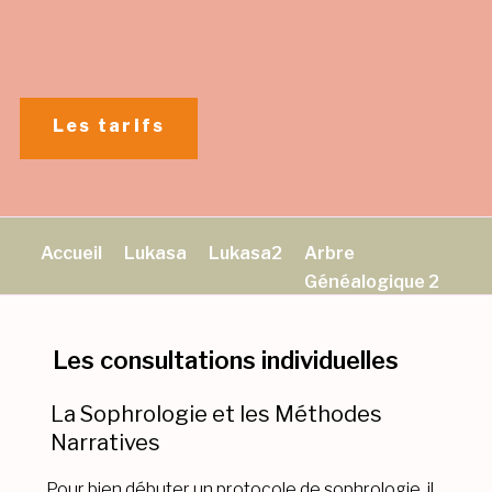
Aller
au
contenu
principal
Les tarifs
Accueil
Lukasa
Lukasa2
Arbre
Généalogique 2
Les consultations individuelles
La Sophrologie et les Méthodes
Narratives
Pour bien débuter un protocole de sophrologie, il