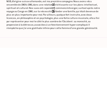
MJB, d’origine suisse allemande, est ma première compagne. Nous avons vécu
M.J. B.
ensemble de 1969 à 1981, dans une relation enrichissante sur les plans intellectuel,
spirituel et culturel. Nos vues ont cependant commencé diverger, surtout après notre
voyage au Congo en 1980, sur la nécessité de fonder une famille, qui était devenue de
plus en plus importante pour moi. Par ailleurs, quoique fort instruite, avec deux
licences, en philosophie et en psychologie, plus une forte culture musicale, elle a fini
par représenter pour moi le côté le plus sombre de l’Occident : sa morosité, sa
propension à la détresse, associées à un fonctionnement hyper-compliqué. Il
n’empêche que j’ai une gratitude infinie pour cette femme d’une grande générosité.