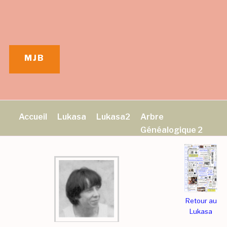
Aller
au
contenu
principal
MJB
Accueil
Lukasa
Lukasa2
Arbre
Généalogique 2
Retour au
Lukasa