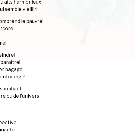
 traits harmonieux
 semble vieillir!
 comprend le pauvre!
 encore
me!
eindre!
sparaître!
lier bagage!
 entourage!
signifiant
rre ou de l’univers
pective
onnante