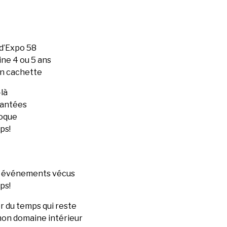
d’Expo 58
ine 4 ou 5 ans
en cachette
là
hantées
poque
ps!
es événements vécus
ps!
r du temps qui reste
mon domaine intérieur