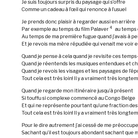
Je suis toujours surpris du paysage qui s’offre
Comme un cadeau à l’œil qui renonce à l’usuel
Je prends donc plaisir à regarder aussi en arrière
4
Par exemple au temps du film Palaver
au temps 
Au temps de ma première fugue quand j’avais à pe
Et je revois ma mère répudiée qui venait me voir 
Quand je pense à cela quand je revisite ces temps-
Quand je réentends les musiques entendues et c
Quand je revois les visages et les paysages de l’é
Tout cela est très loin! Il y a vraiment très longtem
Quand je regarde mon itinéraire jusqu’à présent
Si touffu si complexe commencé au Congo Belge
Et qui ne représente pourtant qu’une fraction d
Tout cela est très loin! Il y a vraiment très longtem
Pour le dire autrement j’ai cessé de me préoccupe
Sachant qu’il est toujours abondant sachant que 