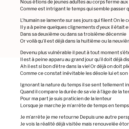
Nous étions de jeunes adultes au corps ferme aux
Comme est intrigant le temps qui semble passer qui
L’humain se lamente sur ses jours qui filent On le
Il y a à peine quelques clignements d’yeux il était
Dans sa deuxième ou dans sa troisième décennie
Or voilà qu’il est déjà dans la huitième ou la neuviè
Devenu plus vulnérable il peut à tout moment s’ét
Il est à peine apparu au grand jour qu’il doit déjà di
Ah il est si bon d’être dans la vie! Or déjà on doit p
Comme ce constat inévitable les désole lui et son
Ignorant la nature du temps il se sent tellement in
Quand il compare la durée de sa vie à l’âge de la te
Pour ma part je suis praticien de la lenteur
Lorsque je marche je m’arrête de temps en temps
Je m’arrête je me retourne Depuis une autre pers
Je vois la réalité déjà visitée mais renouvelée ét