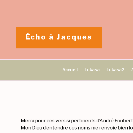
Aller
au
contenu
principal
Écho à Jacques
Accueil
Lukasa
Lukasa2
Merci pour ces vers si pertinents d’André Foubert
Mon Dieu d’entendre ces noms me renvoie bien loi