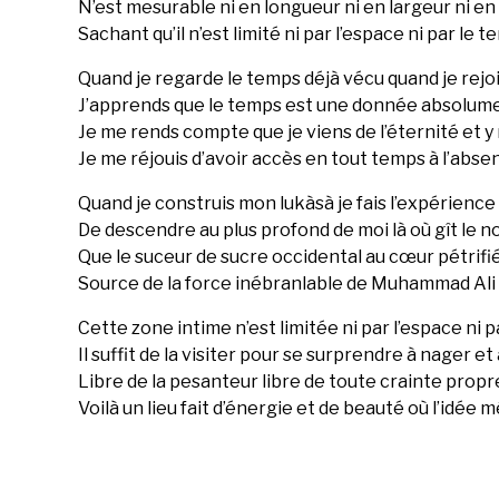
N’est mesurable ni en longueur ni en largeur ni e
Sachant qu’il n’est limité ni par l’espace ni par le 
Quand je regarde le temps déjà vécu quand je rej
J’apprends que le temps est une donnée absolume
Je me rends compte que je viens de l’éternité et y
Je me réjouis d’avoir accès en tout temps à l’abs
Quand je construis mon lukàsà je fais l’expérienc
De descendre au plus profond de moi là où gît le 
Que le suceur de sucre occidental au cœur pétrifié
Source de la force inébranlable de Muhammad Ali
Cette zone intime n’est limitée ni par l’espace ni 
Il suffit de la visiter pour se surprendre à nager et
Libre de la pesanteur libre de toute crainte propr
Voilà un lieu fait d’énergie et de beauté où l’idée