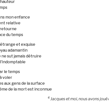
n hauteur
temps
oins mon enfance
nt relative
 retourne
ence du temps
e étrange et exquise
noyau adamantin
 ne sut jamais détruire
 l’Indomptable
par le temps
 à voler
es aux gens de la surface
 même de la mort est inconnue
4
Jacques et moi, nous avons joué d