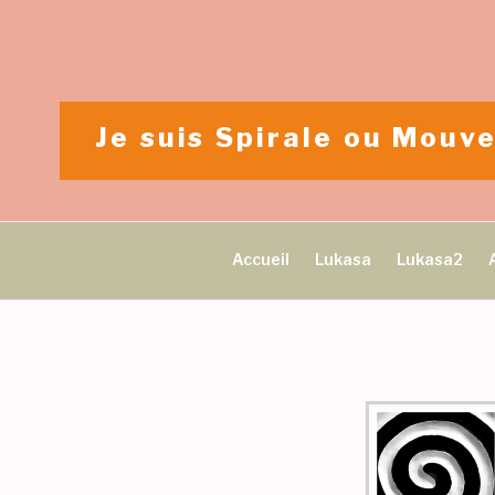
Aller
au
contenu
principal
Je suis Spirale ou Mou
Accueil
Lukasa
Lukasa2