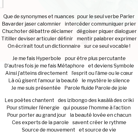
Que de synonymes et nuances pour le seul verbe Parler
Bavarder jaser calomnier intercéder communiquer prier
Chuchoter débattre déclamer dégoiser piquer dialoguer
Titiller deviser articuler définir mentir palabrer exprimer
On écrirait tout un dictionnaire sur ce seul vocable !
Je me fais Hyperbole pour être plus percutante
D’autres fois je me fais Métaphore et deviens Symbole
Ainsi j’atteins directement l’esprit ou l’âme ou le cœur
Là où gisent l’amour la beauté le mystère le silence
Je me suis présentée Parole fluide Parole de joie
Les poètes chantent des izibongo des kasàlà des oriki
Pour stimuler l’énergie qui pousse l’homme à l’action
Pour porter au grand jour la beauté lovée en chacun
Ces experts de la parole savent créer le rythme
Source de mouvement et source de vie