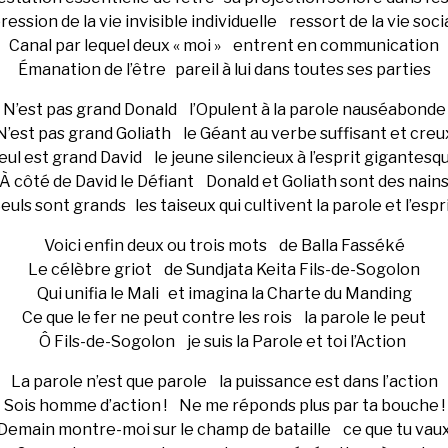
ression de la vie invisible individuelle ressort de la vie soc
Canal par lequel deux « moi » entrent en communication
Émanation de l’être pareil à lui dans toutes ses parties
N’est pas grand Donald l’Opulent à la parole nauséabonde
N’est pas grand Goliath le Géant au verbe suffisant et creu
eul est grand David le jeune silencieux à l’esprit gigantesq
À côté de David le Défiant Donald et Goliath sont des nain
euls sont grands les taiseux qui cultivent la parole et l’espr
Voici enfin deux ou trois mots de Balla Fasséké
Le célèbre griot de Sundjata Keita Fils-de-Sogolon
Qui unifia le Mali et imagina la Charte du Manding
Ce que le fer ne peut contre les rois la parole le peut
Ô Fils-de-Sogolon je suis la Parole et toi l’Action
La parole n’est que parole la puissance est dans l’action
Sois homme d’action ! Ne me réponds plus par ta bouche !
Demain montre-moi sur le champ de bataille ce que tu vau