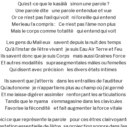
Qu’est-ce que le kasàlà sinon une parole ?
Une parole dite une parole entendue et vue
Or ce n’est pas l’œil qui voit ni l’oreille qui entend
Merleau l’a compris : Ce n’est pas l’âme non plus
Mais le corps comme totalité qui entend qui voit
Les gens du Mali eux savent depuis la nuit des temps
Qu’à l’instar de l’être vivant je suis Eau Air Terre et Feu
Ils savent donc que je suis Corps mais aussi Graines Force
Et autres modalités suprasegmentales mâles ou femelles
Qui disent avec précision les divers états intimes
Ils savent que j’atterris dans les entrailles de l’auditeur
Qu’autonome je n’appartiens plus au champ où j’ai germé
Et me laisse digérer assimiler renforçant les articulations
Tandis que le nyama s’emmagasine dans les clavicules
Favorise la fécondité et fait augmenter la force vitale
ici ce que représente la parole pour ces êtres clairvoyant
station essentielle de l’être sa projection sonore dans l