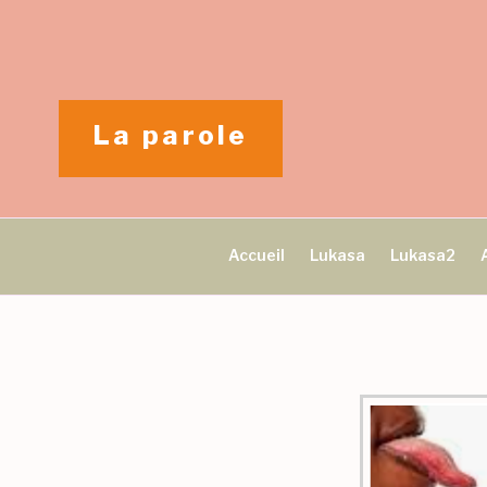
Aller
au
contenu
principal
La parole
Accueil
Lukasa
Lukasa2