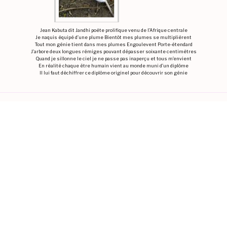
Jean Kabuta dit Jandhi poète prolifique venu de l’Afrique centrale
Je naquis équipé d’une plume Bientôt mes plumes se multiplièrent
Tout mon génie tient dans mes plumes Engoulevent Porte-étendard
J’arbore deux longues rémiges pouvant dépasser soixante centimètres
Quand je sillonne le ciel je ne passe pas inaperçu et tous m’envient
En réalité chaque être humain vient au monde muni d’un diplôme
Il lui faut déchiffrer ce diplôme originel pour découvrir son génie