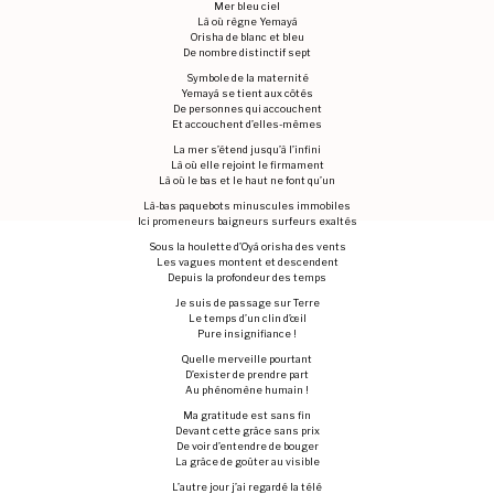
Mer bleu ciel
Là où règne Yemayá
Orisha de blanc et bleu
De nombre distinctif sept
Symbole de la maternité
Yemayá se tient aux côtés
De personnes qui accouchent
Et accouchent d’elles-mêmes
La mer s’étend jusqu’à l’infini
Là où elle rejoint le firmament
Là où le bas et le haut ne font qu’un
Là-bas paquebots minuscules immobiles
Ici promeneurs baigneurs surfeurs exaltés
Sous la houlette d’Oyá orisha des vents
Les vagues montent et descendent
Depuis la profondeur des temps
Je suis de passage sur Terre
Le temps d’un clin d’œil
Pure insignifiance !
Quelle merveille pourtant
D’exister de prendre part
Au phénomène humain !
Ma gratitude est sans fin
Devant cette grâce sans prix
De voir d’entendre de bouger
La grâce de goûter au visible
L’autre jour j’ai regardé la télé