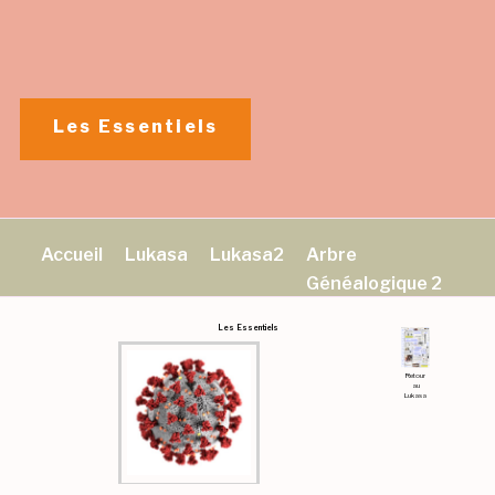
Aller
au
contenu
principal
Les Essentiels
Accueil
Lukasa
Lukasa2
Arbre
Généalogique 2
Les Essentiels
Retour
au
Lukasa