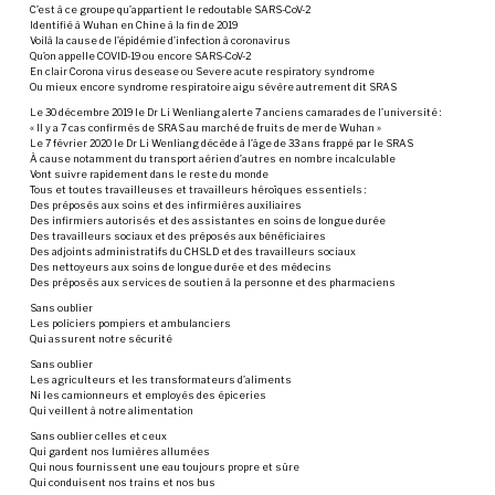
C’est à ce groupe qu’appartient le redoutable SARS-CoV-2
Identifié à Wuhan en Chine à la fin de 2019
Voilà la cause de l’épidémie d’infection à coronavirus
Qu’on appelle COVID-19 ou encore SARS-CoV-2
En clair Corona virus desease ou Severe acute respiratory syndrome
Ou mieux encore syndrome respiratoire aigu sévère autrement dit SRAS
Le 30 décembre 2019 le Dr Li Wenliang alerte 7 anciens camarades de l’université :
« Il y a 7 cas confirmés de SRAS au marché de fruits de mer de Wuhan »
Le 7 février 2020 le Dr Li Wenliang décède à l’âge de 33 ans frappé par le SRAS
À cause notamment du transport aérien d’autres en nombre incalculable
Vont suivre rapidement dans le reste du monde
Tous et toutes travailleuses et travailleurs héroïques essentiels :
Des préposés aux soins et des infirmières auxiliaires
Des infirmiers autorisés et des assistantes en soins de longue durée
Des travailleurs sociaux et des préposés aux bénéficiaires
Des adjoints administratifs du CHSLD et des travailleurs sociaux
Des nettoyeurs aux soins de longue durée et des médecins
Des préposés aux services de soutien à la personne et des pharmaciens
Sans oublier
Les policiers pompiers et ambulanciers
Qui assurent notre sécurité
Sans oublier
Les agriculteurs et les transformateurs d’aliments
Ni les camionneurs et employés des épiceries
Qui veillent à notre alimentation
Sans oublier celles et ceux
Qui gardent nos lumières allumées
Qui nous fournissent une eau toujours propre et sûre
Qui conduisent nos trains et nos bus