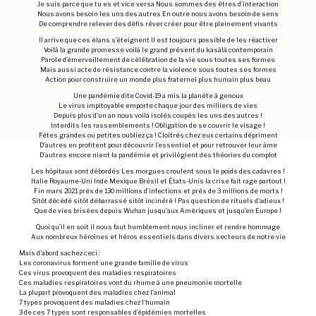
Je suis parce que tu es et vice versa Nous sommes des êtres d’interaction
Nous avons besoin les uns des autres En outre nous avons besoin de sens
De comprendre relever des défis rêver créer pour être pleinement vivants
Il arrive que ces élans s’éteignent Il est toujours possible de les réactiver
Voilà la grande promesse voilà le grand présent du kasàlà contemporain
Parole d’émerveillement de célébration de la vie sous toutes ses formes
Mais aussi acte de résistance contre la violence sous toutes ses formes
Action pour construire un monde plus fraternel plus humain plus beau
Une pandémie dite Covid-19 a mis la planète à genoux
Le virus impitoyable emporte chaque jour des milliers de vies
Depuis plus d’un an nous voilà isolés coupés les uns des autres !
Interdits les rassemblements ! Obligation de se couvrir le visage !
Fêtes grandes ou petites oubliez ça ! Cloîtrés chez eux certains dépriment
D’autres en profitent pour découvrir l’essentiel et pour retrouver leur âme
D’autres encore nient la pandémie et privilégient des théories du complot
Les hôpitaux sont débordés Les morgues croulent sous le poids des cadavres !
Italie Royaume-Uni Inde Mexique Brésil et États-Unis la crise fait rage partout !
Fin mars 2021 près de 130 millions d’infections et près de 3 millions de morts !
Sitôt décédé sitôt débarrassé sitôt incinéré ! Pas question de rituels d’adieux !
Que de vies brisées depuis Wuhan jusqu’aux Amériques et jusqu’en Europe !
Quoi qu’il en soit il nous faut humblement nous incliner et rendre hommage
Aux nombreux héroïnes et héros essentiels dans divers secteurs de notre vie
Mais d’abord sachez ceci :
Les coronavirus forment une grande famille de virus
Ces virus provoquent des maladies respiratoires
Ces maladies respiratoires vont du rhume à une pneumonie mortelle
La plupart provoquent des maladies chez l’animal
7 types provoquent des maladies chez l’humain
3 de ces 7 types sont responsables d’épidémies mortelles