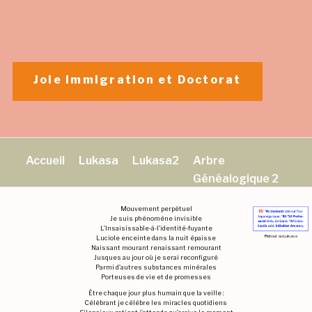
Aller
au
contenu
principal
Joie Immigration et Doctorat
Accueil
Lukasa
Lukasa2
Arbre
Généalogique 2
Mouvement perpétuel
Je suis phénomène invisible
L’Insaisissable-à-l’identité-fuyante
Retour au Lukasa
Luciole enceinte dans la nuit épaisse
Naissant mourant renaissant remourant
Jusques au jour où je serai reconfiguré
Parmi d’autres substances minérales
Porteuses de vie et de promesses
Être chaque jour plus humain que la veille :
Célébrant je célèbre les miracles quotidiens