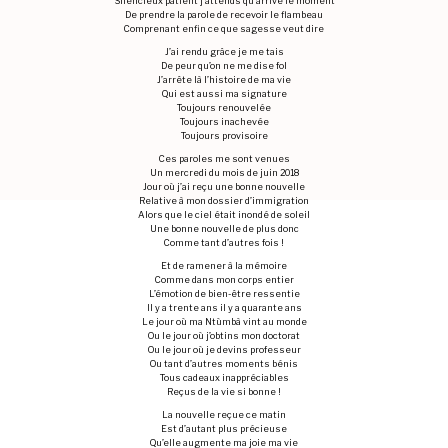
Silencieux patient j’attends qu’arrive le moment
De prendre la parole de recevoir le flambeau
Comprenant enfin ce que sagesse veut dire
J’ai rendu grâce je me tais
De peur qu’on ne me dise fol
J’arrête là l’histoire de ma vie
Qui est aussi ma signature
Toujours renouvelée
Toujours inachevée
Toujours provisoire
Ces paroles me sont venues
Un mercredi du mois de juin 2018
Jour où j’ai reçu une bonne nouvelle
Relative à mon dossier d’immigration
Alors que le ciel était inondé de soleil
Une bonne nouvelle de plus donc
Comme tant d’autres fois !
Et de ramener à la mémoire
Comme dans mon corps entier
L’émotion de bien-être ressentie
Il y a trente ans il y a quarante ans
Le jour où ma Ntùmbà vint au monde
Ou le jour où j’obtins mon doctorat
Ou le jour où je devins professeur
Ou tant d’autres moments bénis
Tous cadeaux inappréciables
Reçus de la vie si bonne !
La nouvelle reçue ce matin
Est d’autant plus précieuse
Qu’elle augmente ma joie ma vie