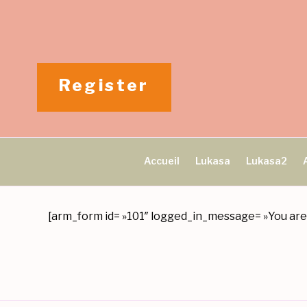
Aller
au
contenu
principal
Register
Accueil
Lukasa
Lukasa2
[arm_form id= »101″ logged_in_message= »You are a