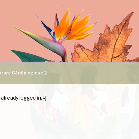
Arbre Généalogique 2
lready logged in. »]