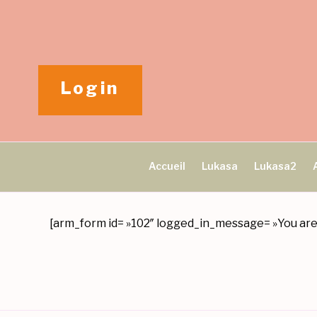
Aller
au
contenu
principal
Login
Accueil
Lukasa
Lukasa2
[arm_form id= »102″ logged_in_message= »You are a