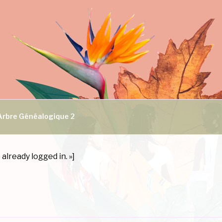
Arbre Généalogique 2
lready logged in. »]