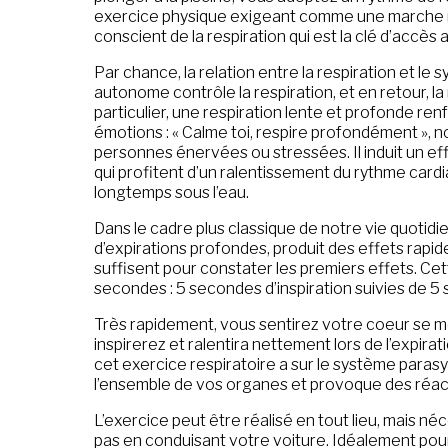
exercice physique exigeant comme une marche ra
conscient de la respiration qui est la clé d’accè
Par chance, la relation entre la respiration et l
autonome contrôle la respiration, et en retour, l
particulier, une respiration lente et profonde r
émotions : « Calme toi, respire profondément »,
personnes énervées ou stressées. Il induit un e
qui profitent d’un ralentissement du rythme card
longtemps sous l’eau.
Dans le cadre plus classique de notre vie quotidien
d’expirations profondes, produit des effets rap
suffisent pour constater les premiers effets. Ce
secondes : 5 secondes d’inspiration suivies de 5 s
Très rapidement, vous sentirez votre coeur se me
inspirerez et ralentira nettement lors de l’expir
cet exercice respiratoire a sur le système para
l’ensemble de vos organes et provoque des réactio
L’exercice peut être réalisé en tout lieu, mais n
pas en conduisant votre voiture. Idéalement pour