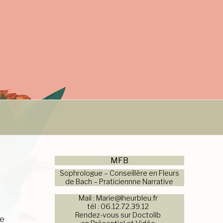
MFB
Sophrologue – Conseillère en Fleurs
de Bach – Praticiennne Narrative
Mail : Marie@lheurbleu.fr
tél : 06.12.72.39.12
Rendez-vous sur Doctolib
re