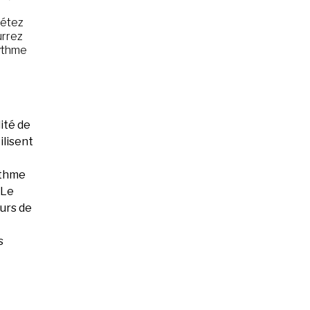
pétez
urrez
rythme
ité de
ilisent
ythme
 Le
eurs de
s