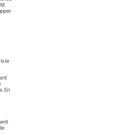
tit
happer
ns le
ient
e
e. En
ment
 de