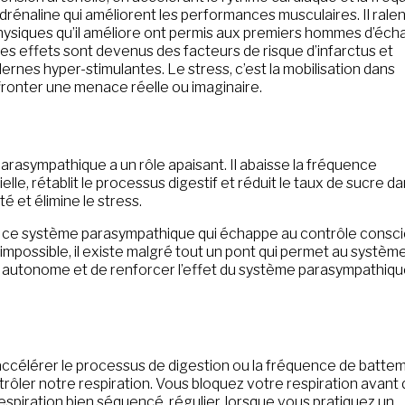
rénaline qui améliorent les performances musculaires. Il ralen
physiques qu’il améliore ont permis aux premiers hommes d’éc
 ces effets sont devenus des facteurs de risque d’infarctus et
nes hyper-stimulantes. Le stress, c’est la mobilisation dans
fronter une menace réelle ou imaginaire.
arasympathique a un rôle apaisant. Il abaisse la fréquence
ielle, rétablit le processus digestif et réduit le taux de sucre da
té et élimine le stress.
t ce système parasympathique qui échappe au contrôle consc
impossible, il existe malgré tout un pont qui permet au systèm
e autonome et de renforcer l’effet du système parasympathiqu
accélérer le processus de digestion ou la fréquence de batte
rôler notre respiration. Vous bloquez votre respiration avant
espiration bien séquencé, régulier, lorsque vous pratiquez un