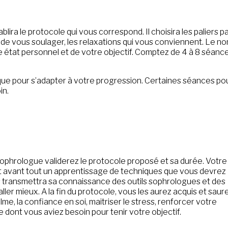
ira le protocole qui vous correspond. Il choisira les paliers p
 de vous soulager, les relaxations qui vous conviennent. Le n
 état personnel et de votre objectif. Comptez de 4 à 8 séanc
ique pour s’adapter à votre progression. Certaines séances po
in.
ophrologue validerez le protocole proposé et sa durée. Votre
t avant tout un apprentissage de techniques que vous devrez
transmettra sa connaissance des outils sophrologues et des
ler mieux. A la fin du protocole, vous les aurez acquis et saur
lme, la confiance en soi, maitriser le stress, renforcer votre
e dont vous aviez besoin pour tenir votre objectif.