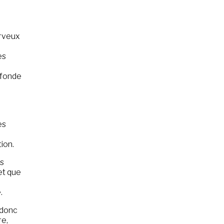
erveux
es
x
ofonde
es
tion.
us
et que
.
 donc
re,