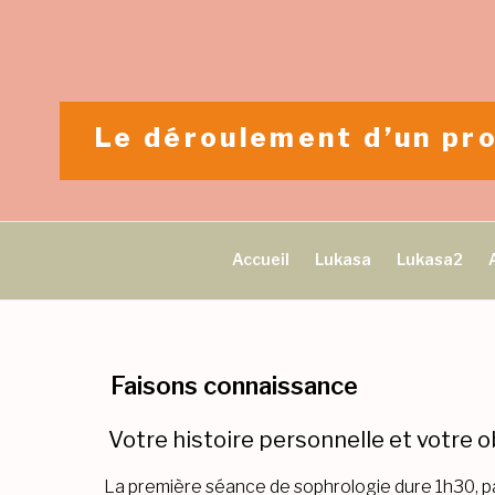
Aller
au
contenu
principal
Le déroulement d’un pr
Accueil
Lukasa
Lukasa2
Faisons connaissance
Votre histoire personnelle et votre o
La première séance de sophrologie dure 1h30, par