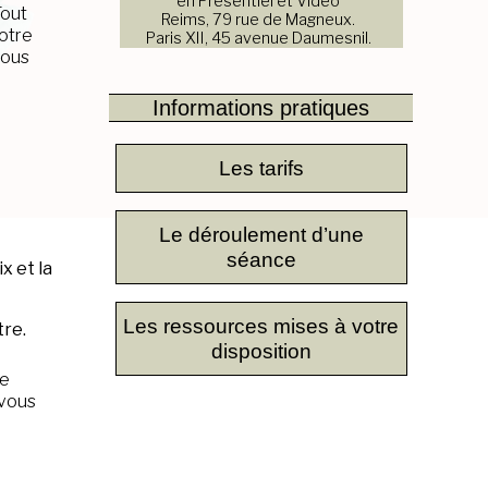
en Présentiel et Vidéo
Tout
Reims, 79 rue de Magneux.
votre
Paris XII, 45 avenue Daumesnil.
vous
Informations pratiques
Les tarifs
Le déroulement d’une
séance
x et la
Les ressources mises à votre
tre.
disposition
de
 vous