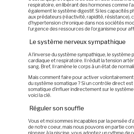
respiratoire, en libérant des hormones comme l’ad
également le système digestif. Si les capacités 
aux prédateurs (réactivité, rapidité, résistance),
d’hypertension chronique dans nos sociétés moder
l’urgence des ressources de l’organisme pour af
Le système nerveux sympathique
A l’inverse du système sympathique, le système p
cardiaque et respiratoire. Il réduit la tension artér
sang. Bref, Il ramène le corps à un état de normali
Mais comment faire pour activer volontairemen
du système somatique ? Si un contrôle direct est 
somatique d’influer indirectement sur le systèm
voici la clé.
Réguler son souffle
Vous et moi sommes incapables par la pensée d’
de notre coeur, mais nous pouvons en partie cont
plonger à la piscine, vous adoptez un rythme de r