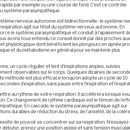
pide par exemple ou une course de fond. C’est ce contrôle
s au système parasympathique.
e système nerveux autonome est bidirectionnelle : le système n
a respiration agit sur l’état du système nerveux autonome. En
enforce le système parasympathique et conduit à l’apaisement d
 nous avons tous entendu ce conseil donné par des proches au
ffet physiologique dont bénéficient les plongeurs en apnée pr
iaque et du métabolisme en général pour se maintenir plus
ne, un cycle régulier et lent d’inspirations amples, suivies
idement observables sur le corps. Quelques dizaines de second
tte méthode est plus efficace lorsqu’on adopte un cycle de 10
econdes d’expiration, sans pause entre l’inspiration et l’expira
ttre au rythme de votre respiration. Il accélèrera lorsque vo
ation. Ce changement de rythme cardiaque est le témoin de l’eff
sympathique. En cascade, le système parasympathique agit sur
ns durables de réduction du stress, de l’anxiété, de la colère
écessite de pouvoir se concentrer sur sa respiration. N’essayez
 débuter, prenez une position assise et sans tension musculai