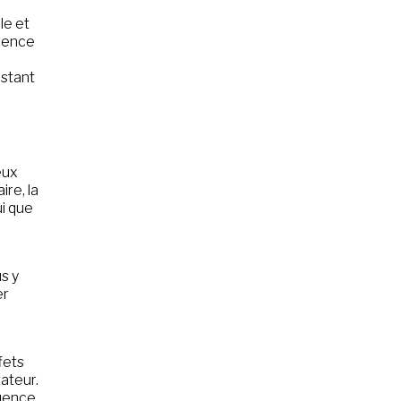
le et
érence
nstant
eux
re, la
ui que
us y
er
u
fets
ateur.
quence