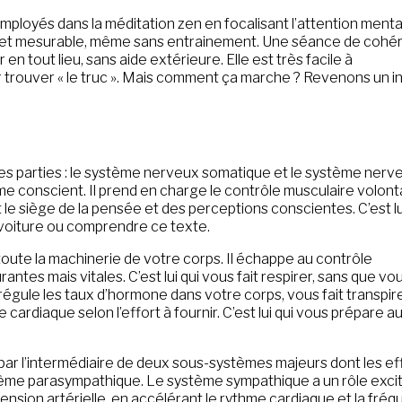
ployés dans la méditation zen en focalisant l’attention menta
ide et mesurable, même sans entrainement. Une séance de coh
en tout lieu, sans aide extérieure. Elle est très facile à
 trouver « le truc ». Mais comment ça marche ? Revenons un i
s parties : le système nerveux somatique et le système nerv
 conscient. Il prend en charge le contrôle musculaire volontai
 le siège de la pensée et des perceptions conscientes. C’est l
e voiture ou comprendre ce texte.
ute la machinerie de votre corps. Il échappe au contrôle
rantes mais vitales. C’est lui qui vous fait respirer, sans que vo
régule les taux d’hormone dans votre corps, vous fait transpir
ardiaque selon l’effort à fournir. C’est lui qui vous prépare a
ar l’intermédiaire de deux sous-systèmes majeurs dont les ef
tème parasympathique. Le système sympathique a un rôle excit
 tension artérielle, en accélérant le rythme cardiaque et la fré