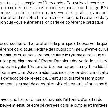
son d’un cycle complet en 10 secondes. Poursuivez l’exercice
uel comme celui que je vous propose en haut de cette page. Ré
 sentez la tension monter en vous. Avec de la pratique, vous po
 ou en attendant votre tour à la caisse. Lorsque la variation du 
ation que vous entretenez, on parle de cohérence cardiaque.
x qui souhaitent approfondir la pratique et observer la qual
érence cardiaque, il existe des outils comme EmWave qui ut
ur digital ou auriculaire pour suivre le rythme cardiaque et
nter graphiquement à l’écran l’ampleur des variations du r
e, les irrégularités constatées par rapport au rythme idéal.
 fourni avec EmWave, traduit ces mesures en divers indicat
et d’efficacité de l’exercice. C’est un outil intéressant pour
ser car il permet de constater objectivement, séance aprè
vec une barre témoin qui signale l’atteinte d’un état de
euvent ensuite être déversées dans le logiciel et traitées