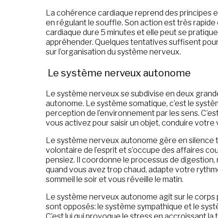
La cohérence cardiaque reprend des principes em
en régulant le souffle. Son action est très rap
cardiaque dure 5 minutes et elle peut se pratiquer 
appréhender. Quelques tentatives suffisent pour
sur l’organisation du système nerveux.
Le système nerveux autonome
Le système nerveux se subdivise en deux grande
autonome. Le système somatique, c’est le système
perception de l’environnement par les sens. C’est
vous activez pour saisir un objet, conduire votr
Le système nerveux autonome gère en silence to
volontaire de l’esprit et s’occupe des affaires cou
pensiez. Il coordonne le processus de digestion, 
quand vous avez trop chaud, adapte votre rythme c
sommeil le soir et vous réveille le matin.
Le système nerveux autonome agit sur le corps p
sont opposés: le système sympathique et le sys
C’est lui qui provoque le stress en accroissant la